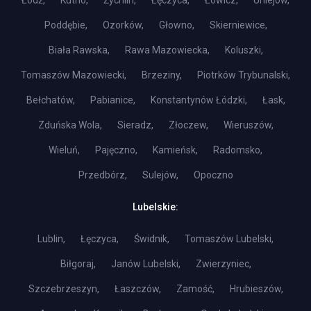
Łódź,
Kutno,
Żychlin,
Łęczyca,
Łowicz,
Uniejów,
Poddębie,
Ozorków,
Głowno,
Skierniewice,
Biała Rawska,
Rawa Mazowiecka,
Koluszki,
Tomaszów Mazowiecki,
Brzeziny,
Piotrków Trybunalski,
Bełchatów,
Pabianice,
Konstantynów Łódzki,
Łask,
Zduńska Wola,
Sieradz,
Złoczew,
Wieruszów,
Wieluń,
Pajęczno,
Kamieńsk,
Radomsko,
Przedbórz,
Sulejów,
Opoczno
Lubelskie:
Lublin,
Łęczyca,
Świdnik,
Tomaszów Lubelski,
Biłgoraj,
Janów Lubelski,
Zwierzyniec,
Szczebrzeszyn,
Łaszczów,
Zamość,
Hrubieszów,