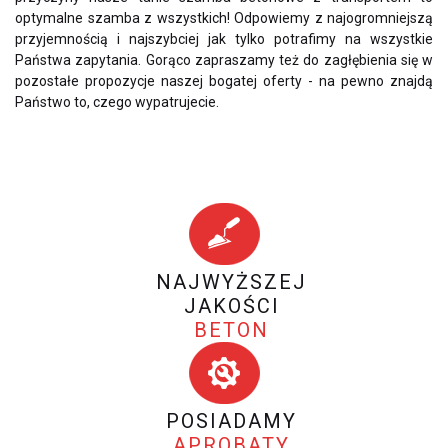
optymalne szamba z wszystkich! Odpowiemy z najogromniejszą
przyjemnością i najszybciej jak tylko potrafimy na wszystkie
Państwa zapytania. Gorąco zapraszamy też do zagłębienia się w
pozostałe propozycje naszej bogatej oferty - na pewno znajdą
Państwo to, czego wypatrujecie.
NAJWYŻSZEJ
JAKOŚCI
BETON
POSIADAMY
APROBATY