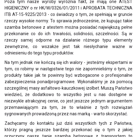
Poza tym nasze wyroby wyróżnia fakt, że mają one ATEST
HIGIENICZNY o nr HK/W/0326/01/2011 i APROBATA TECHNICZNA
ITB AT-15-9225/2013 - co świadczy o tym, że spełniają w gruncie
rzeczy wysokie normy. To sprawia jednocześnie, że kupując takie
szamba betonowe z atestem można posiadać największą pełne
przekonanie co do ich trwałości, solidności, szczelności. Są w
rzeczy samej odporne na działanie różnego typu elementy
zewnętrzne, co wszakże jest tak niesłychanie ważne w
odniesieniu do tego typu produktów.
Na tym jednak nie kończą się ich walory - jesteśmy ekspertami w
tym, co robimy w następstwie tego nie zapomnieliśmy o tym, że
produkty takie jak te powinny być wzbogacone o profesjonalne
zabezpieczenia ponadprogramowe. Wykonaliśmy je za pomocą
szczególnej masy asfaltowo-kauczkowej izolbet. Muszą Państwo
wiedzieć, że dodatkowo to wszystko jest u nas dostępne w
niezwykle atrakcyjnej cenie, co jest jeszcze jednym argumentem
przemawiającym za tym, że to właśnie z tych rozwiązań
sygnowanych prowadzoną przez nas marką - warto skorzystać.
Zachęcamy do kontaktu już dziś wszystkich tych z Państwa,
którzy pragną jeszcze bardziej przekonać się o tym z jakiej
przyczyny nasze tanie szamba betonowe z transportem to