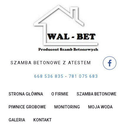
SZAMBA BETONOWE Z ATESTEM
668 536 835
-
781 075 683
STRONA GŁÓWNA
O FIRMIE
SZAMBA BETONOWE
PIWNICE GROBOWE
MONITORING
MOJA WODA
GALERIA
KONTAKT