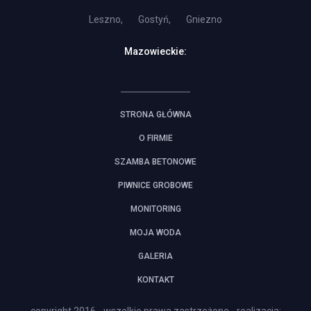
Leszno,
Gostyń,
Gniezno
Mazowieckie:
STRONA GŁÓWNA
O FIRMIE
SZAMBA BETONOWE
PIWNICE GROBOWE
MONITORING
MOJA WODA
GALERIA
KONTAKT