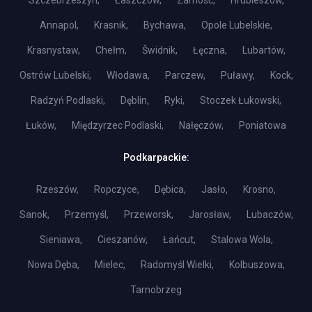
Szczebrzeszyn,
Łaszczów,
Zamość,
Hrubieszów,
Annapol,
Krasnik,
Bychawa,
Opole Lubelskie,
Krasnystaw,
Chełm,
Šwidnik,
Łęczna,
Lubartów,
Ostrów Lubelski,
Włodawa,
Parczew,
Puławy,
Kock,
Radzyń Podlaski,
Dęblin,
Ryki,
Stoczek Łukowski,
Łuków,
Międzyrzec Podlaski,
Nałęczów,
Poniatowa
Podkarpackie:
Rzeszów,
Ropczyce,
Dębica,
Jasło,
Krosno,
Sanok,
Przemyśl,
Przeworsk,
Jarosław,
Lubaczów,
Sieniawa,
Cieszanów,
Łańcut,
Stalowa Wola,
Nowa Dęba,
Mielec,
Radomyśl Wielki,
Kolbuszowa,
Tarnobrzeg