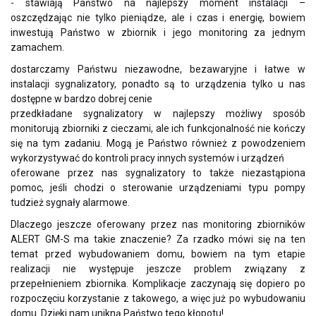
- stawiają Państwo na najlepszy moment instalacji –
oszczędzając nie tylko pieniądze, ale i czas i energię, bowiem
inwestują Państwo w zbiornik i jego monitoring za jednym
zamachem.
dostarczamy Państwu niezawodne, bezawaryjne i łatwe w
instalacji sygnalizatory, ponadto są to urządzenia tylko u nas
dostępne w bardzo dobrej cenie
przedkładane sygnalizatory w najlepszy możliwy sposób
monitorują zbiorniki z cieczami, ale ich funkcjonalność nie kończy
się na tym zadaniu. Mogą je Państwo również z powodzeniem
wykorzystywać do kontroli pracy innych systemów i urządzeń
oferowane przez nas sygnalizatory to także niezastąpiona
pomoc, jeśli chodzi o sterowanie urządzeniami typu pompy
tudzież sygnały alarmowe.
Dlaczego jeszcze oferowany przez nas monitoring zbiorników
ALERT GM-S ma takie znaczenie? Za rzadko mówi się na ten
temat przed wybudowaniem domu, bowiem na tym etapie
realizacji nie występuje jeszcze problem związany z
przepełnieniem zbiornika. Komplikacje zaczynają się dopiero po
rozpoczęciu korzystanie z takowego, a więc już po wybudowaniu
domu. Dzięki nam unikną Państwo tego kłopotu!