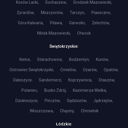
Kosów Lacki,
Sochaczew,
Grodzisk Mazowiecki,
Żyrardów,
Mszczonów,
Tarczyn,
Piaseczno,
Góra Kalwaria,
Pilawa,
Garwolin,
Żelechów,
Mińsk Mazowiecki,
Otwock
Świętokrzyskie:
Kielce,
Starachowice,
Bodzentyn,
Kunów,
Ostrowiec Świętokrzyski,
Ćmielów,
Ożarów,
Opatów,
Daleszyce,
Sandomierz,
Koprzywnica,
Staszów,
Połaniec,
Busko Zdrój,
Kazimierza Wielka,
Działoszyce,
Pińczów,
Sędziszów,
Jędrzejów,
Włoszczowa,
Chęciny,
Chmielnik
Łódzkie: