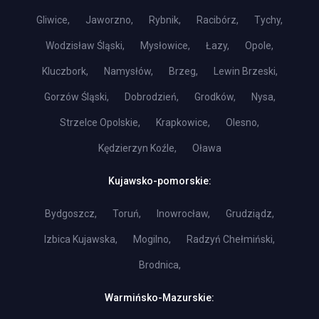
Gliwice,
Jaworzno,
Rybnik,
Racibórz,
Tychy,
Wodzisław Śląski,
Mysłowice,
Łazy,
Opole,
Kluczbork,
Namysłów,
Brzeg,
Lewin Brzeski,
Gorzów Śląski,
Dobrodzień,
Grodków,
Nysa,
Strzelce Opolskie,
Krapkowice,
Olesno,
Kędzierzyn Koźle,
Oława
Kujawsko-pomorskie:
Bydgoszcz,
Toruń,
Inowrocław,
Grudziądz,
Izbica Kujawska,
Mogilno,
Radzyń Chełmiński,
Brodnica,
Warmińsko-Mazurskie: