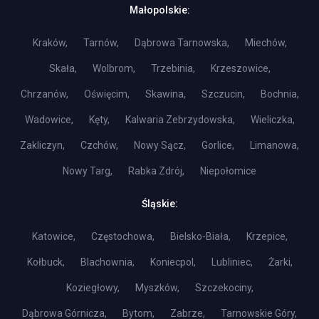
Małopolskie:
Kraków,
Tarnów,
Dąbrowa Tarnowska,
Miechów,
Skała,
Wolbrom,
Trzebinia,
Krzeszowice,
Chrzanów,
Oświęcim,
Skawina,
Szczucin,
Bochnia,
Wadowice,
Kęty,
Kalwaria Zebrzydowska,
Wieliczka,
Zakliczyn,
Czchów,
Nowy Sącz,
Gorlice,
Limanowa,
Nowy Targ,
Rabka Zdrój,
Niepołomice
Śląskie:
Katowice,
Częstochowa,
Bielsko-Biała,
Krzepice,
Kołbuck,
Blachownia,
Koniecpol,
Lubliniec,
Żarki,
Koziegłowy,
Myszków,
Szczekociny,
Dąbrowa Górnicza,
Bytom,
Zabrze,
Tarnowskie Góry,