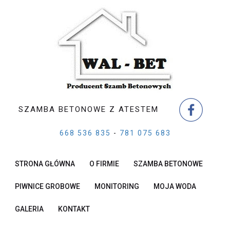
SZAMBA BETONOWE Z ATESTEM
668 536 835
-
781 075 683
STRONA GŁÓWNA
O FIRMIE
SZAMBA BETONOWE
PIWNICE GROBOWE
MONITORING
MOJA WODA
GALERIA
KONTAKT