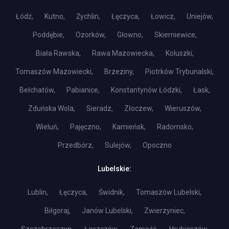
Łódź,
Kutno,
Żychlin,
Łęczyca,
Łowicz,
Uniejów,
Poddębie,
Ozorków,
Głowno,
Skierniewice,
Biała Rawska,
Rawa Mazowiecka,
Koluszki,
Tomaszów Mazowiecki,
Brzeziny,
Piotrków Trybunalski,
Bełchatów,
Pabianice,
Konstantynów Łódzki,
Łask,
Zduńska Wola,
Sieradz,
Złoczew,
Wieruszów,
Wieluń,
Pajęczno,
Kamieńsk,
Radomsko,
Przedbórz,
Sulejów,
Opoczno
Lubelskie:
Lublin,
Łęczyca,
Świdnik,
Tomaszów Lubelski,
Biłgoraj,
Janów Lubelski,
Zwierzyniec,