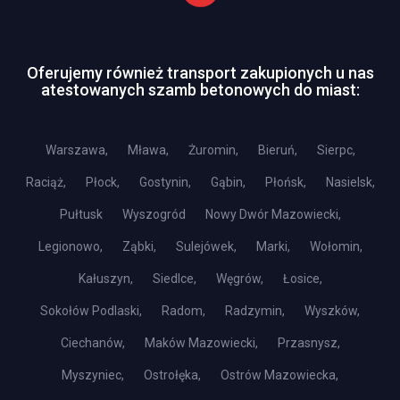
Oferujemy również transport zakupionych u nas
atestowanych szamb betonowych do miast:
Warszawa,
Mława,
Żuromin,
Bieruń,
Sierpc,
Raciąż,
Płock,
Gostynin,
Gąbin,
Płońsk,
Nasielsk,
Pułtusk
Wyszogród
Nowy Dwór Mazowiecki,
Legionowo,
Ząbki,
Sulejówek,
Marki,
Wołomin,
Kałuszyn,
Siedlce,
Węgrów,
Łosice,
Sokołów Podlaski,
Radom,
Radzymin,
Wyszków,
Ciechanów,
Maków Mazowiecki,
Przasnysz,
Myszyniec,
Ostrołęka,
Ostrów Mazowiecka,