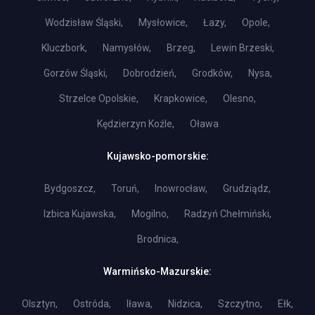
Wodzisław Śląski,
Mysłowice,
Łazy,
Opole,
Kluczbork,
Namysłów,
Brzeg,
Lewin Brzeski,
Gorzów Śląski,
Dobrodzień,
Grodków,
Nysa,
Strzelce Opolskie,
Krapkowice,
Olesno,
Kędzierzyn Koźle,
Oława
Kujawsko-pomorskie:
Bydgoszcz,
Toruń,
Inowrocław,
Grudziądz,
Izbica Kujawska,
Mogilno,
Radzyń Chełmiński,
Brodnica,
Warmińsko-Mazurskie:
Olsztyn,
Ostróda,
Iława,
Nidzica,
Szczytno,
Ełk,