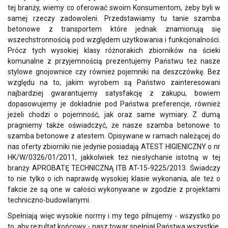
tej branży, wiemy co oferować swoim Konsumentom, żeby byli w
samej rzeczy zadowoleni. Przedstawiamy tu tanie szamba
betonowe z transportem które jednak znamionują się
wszechstronnością pod względem użytkowania i funkcjonalności.
Prócz tych wysokiej klasy różnorakich zbiorników na ścieki
komunalne z przyjemnością prezentujemy Państwu też nasze
stylowe gnojownice czy również pojemniki na deszczówkę. Bez
względu na to, jakim wyrobem są Państwo zainteresowani
najbardziej gwarantujemy satysfakcję z zakupu, bowiem
dopasowujemy je dokładnie pod Państwa preferencje, również
jeżeli chodzi o pojemność, jak oraz same wymiary. Z dumą
pragniemy także oświadczyć, że nasze szamba betonowe to
szamba betonowe z atestem. Opisywane w ramach należącej do
nas oferty zbiorniki nie jedynie posiadają ATEST HIGIENICZNY o nr
HK/W/0326/01/2011, jakkolwiek też niesłychanie istotną w tej
branży APROBATĘ TECHNICZNĄ ITB AT-15-9225/2013. Świadczy
to nie tylko o ich naprawdę wysokiej klasie wykonania, ale też o
fakcie że są one w całości wykonywane w zgodzie z projektami
techniczno-budowlanymi.
Spełniają więc wysokie normy i my tego pilnujemy - wszystko po
to, aby rezultat końcowy - nasz towar spełniał Państwa wszystkie,