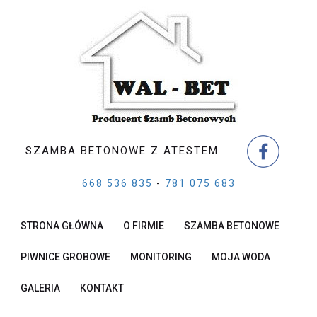
SZAMBA BETONOWE Z ATESTEM
668 536 835
-
781 075 683
STRONA GŁÓWNA
O FIRMIE
SZAMBA BETONOWE
PIWNICE GROBOWE
MONITORING
MOJA WODA
GALERIA
KONTAKT