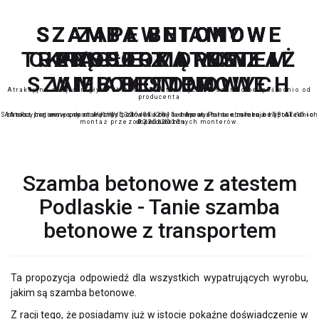
SZAMBA BETONOWE
SZAMBA BETONOWE
SZAMBA BETONOWE
ZAPEWNIAMY
TRANSPORT I MONTAŻ
OKRĄGŁE Z ATESTEM
JEDNOKOMOROWE I
PROSTOKĄTNE Z
SZAMB BETONOWYCH
WIELOKOMOROWE
ATESTEM
Atrakcyjne ceny okragłych zbiorników betonowych na szambo bezpośrednio od
producenta
Szamba betonowe dostarczmy pod wskazny adres w Polsce, oferujemy także ich
Atrakcyjne ceny prostokątnych zbiorników betonowych na szambo bezpośrednio
Atest higieniczny nr HK/W/0326/01/2011 - Aprobata techniczna ITB AT-15-
montaż przez doświadczonych monterów.
od producenta
9225/2013
Szamba betonowe z atestem
Podlaskie - Tanie szamba
betonowe z transportem
Ta propozycja odpowiedź dla wszystkich wypatrujących wyrobu,
jakim są szamba betonowe.
Z racji tego, że posiadamy już w istocie pokaźne doświadczenie w