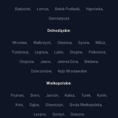
Białystok,
Łomża,
Bielsk Podlaski,
Hajnówka,
Siemiatycze
Dolnośląskie:
Wrocław,
Wałbrzych,
Oleśnica,
Syców,
Milicz,
Trzebnica,
Legnica,
Lubin,
Głogów,
Polkowice,
Chojnów,
Jawor,
Jelenia Góra,
Bielawa,
Dzierżoniów,
Kęty Wrocławskie
Wielkopolskie:
Poznań,
Śrem,
Jarocin,
Kalisz,
Turek,
Konin,
Koło,
Dąbie,
Stawiszyn,
Środa Wielkopolska,
Leszno,
Gostyń,
Gniezno