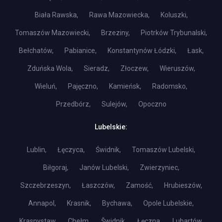
Biała Rawska,
Rawa Mazowiecka,
Koluszki,
Tomaszów Mazowiecki,
Brzeziny,
Piotrków Trybunalski,
Bełchatów,
Pabianice,
Konstantynów Łódzki,
Łask,
Zduńska Wola,
Sieradz,
Złoczew,
Wieruszów,
Wieluń,
Pajęczno,
Kamieńsk,
Radomsko,
Przedbórz,
Sulejów,
Opoczno
Lubelskie:
Lublin,
Łęczyca,
Świdnik,
Tomaszów Lubelski,
Biłgoraj,
Janów Lubelski,
Zwierzyniec,
Szczebrzeszyn,
Łaszczów,
Zamość,
Hrubieszów,
Annapol,
Krasnik,
Bychawa,
Opole Lubelskie,
Krasnystaw,
Chełm,
Šwidnik,
Łęczna,
Lubartów,