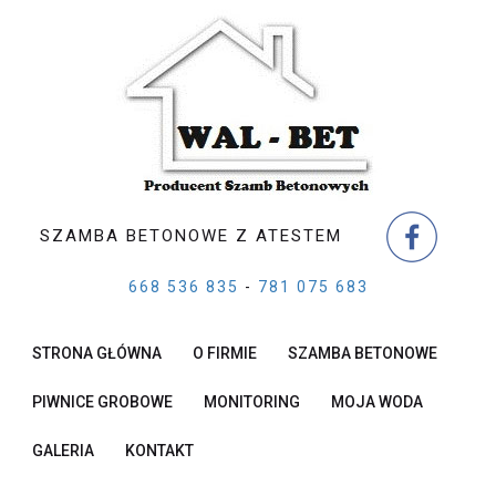
SZAMBA BETONOWE Z ATESTEM
668 536 835
-
781 075 683
STRONA GŁÓWNA
O FIRMIE
SZAMBA BETONOWE
PIWNICE GROBOWE
MONITORING
MOJA WODA
GALERIA
KONTAKT