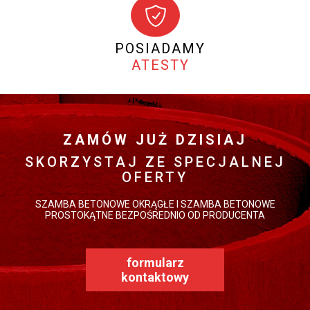
POSIADAMY
ATESTY
ZAMÓW JUŻ DZISIAJ
SKORZYSTAJ ZE SPECJALNEJ
OFERTY
SZAMBA BETONOWE OKRĄGŁE I SZAMBA BETONOWE
PROSTOKĄTNE BEZPOŚREDNIO OD PRODUCENTA
formularz
kontaktowy