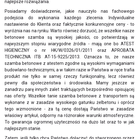
najlepsze rozwiązania.
Posiadamy doświadczenie, jakie nauczyło nas fachowego
podejścia do wykonania każdego zlecenia. Indywidualne
nastawienie do Klienta oraz faktycznie konkurencyjne ceny - to
wyróżnia nas na rynku. Warto również dorzucić, że wszelkie nasze
betonowe szamba są wysokiej jakości, co potwierdzają w
najwyższym stopniu wiarygodne źródła - mają one bo ATEST
HIGIENICZNY o nr HK/W/0326/01/2011 oraz APROBATA
TECHNICZNA ITB AT-15-9225/2013. Oznacza to, że nasze
szamba betonowe z atestem zgodne są wysokimi wymaganiami
budowlano-technicznymi, a w takim razie w Państwa w ręce trafia
produkt nie tylko w samej rzeczy funkcjonalny, lecz również
pewny dla społeczeństwa i środowiska. Mamy jeszcze w
zanadrzu parę innych zalet traktujących bezpośrednio opisującej
nas oferty. Wszelkie tanie szamba betonowe z transportem są
wykonane z w zasadzie wysokiego gatunku żelbetonu i oprócz
tego wzmocnione - za tą cenę dostają Państwo w zasadzie
właściwy artykuł, odporny na różnorakie warunki atmosferyczne.
To gwarancja ogromnej użyteczności na dużo lat oraz to w jak
najlepszym stanie.
Zatem, jeśli tylko chcą Państwo dołączyć do stworzonego przez