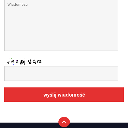
wyślij wiadomość