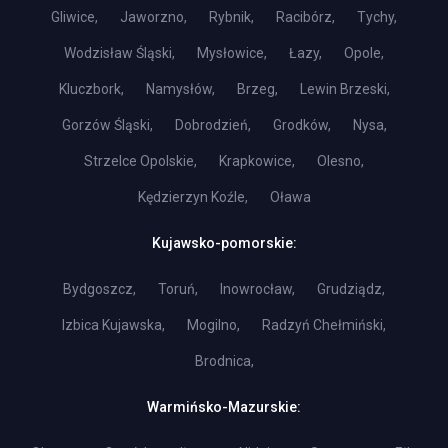
Gliwice,
Jaworzno,
Rybnik,
Racibórz,
Tychy,
Wodzisław Śląski,
Mysłowice,
Łazy,
Opole,
Kluczbork,
Namysłów,
Brzeg,
Lewin Brzeski,
Gorzów Śląski,
Dobrodzień,
Grodków,
Nysa,
Strzelce Opolskie,
Krapkowice,
Olesno,
Kędzierzyn Koźle,
Oława
Kujawsko-pomorskie:
Bydgoszcz,
Toruń,
Inowrocław,
Grudziądz,
Izbica Kujawska,
Mogilno,
Radzyń Chełmiński,
Brodnica,
Warmińsko-Mazurskie: