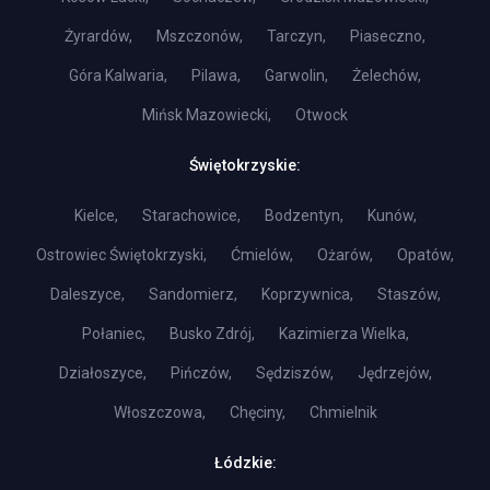
Żyrardów,
Mszczonów,
Tarczyn,
Piaseczno,
Góra Kalwaria,
Pilawa,
Garwolin,
Żelechów,
Mińsk Mazowiecki,
Otwock
Świętokrzyskie:
Kielce,
Starachowice,
Bodzentyn,
Kunów,
Ostrowiec Świętokrzyski,
Ćmielów,
Ożarów,
Opatów,
Daleszyce,
Sandomierz,
Koprzywnica,
Staszów,
Połaniec,
Busko Zdrój,
Kazimierza Wielka,
Działoszyce,
Pińczów,
Sędziszów,
Jędrzejów,
Włoszczowa,
Chęciny,
Chmielnik
Łódzkie: