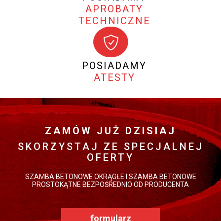
APROBATY
TECHNICZNE
POSIADAMY
ATESTY
ZAMÓW JUŻ DZISIAJ
SKORZYSTAJ ZE SPECJALNEJ
OFERTY
SZAMBA BETONOWE OKRĄGŁE I SZAMBA BETONOWE
PROSTOKĄTNE BEZPOŚREDNIO OD PRODUCENTA
formularz