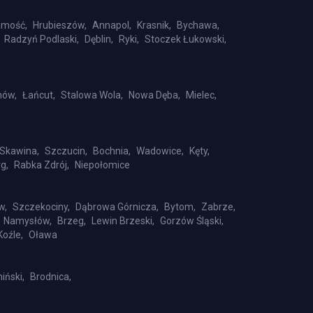
mość,
Hrubieszów,
Annapol,
Krasnik,
Bychawa,
Radzyń Podlaski,
Dęblin,
Ryki,
Stoczek Łukowski,
nów,
Łańcut,
Stalowa Wola,
Nowa Dęba,
Mielec,
Skawina,
Szczucin,
Bochnia,
Wadowice,
Kęty,
g,
Rabka Zdrój,
Niepołomice
w,
Szczekociny,
Dąbrowa Górnicza,
Bytom,
Zabrze,
Namysłów,
Brzeg,
Lewin Brzeski,
Gorzów Śląski,
Koźle,
Oława
iński,
Brodnica,