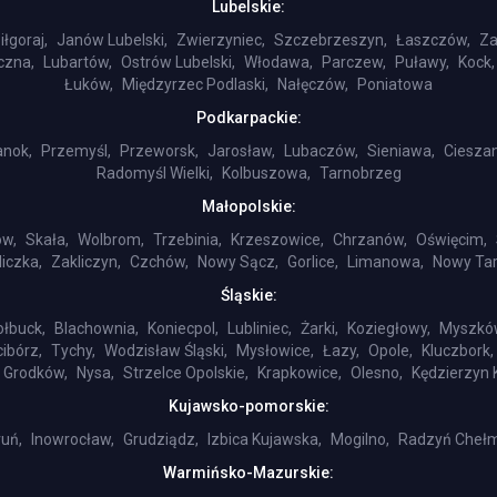
Lubelskie:
iłgoraj,
Janów Lubelski,
Zwierzyniec,
Szczebrzeszyn,
Łaszczów,
Za
czna,
Lubartów,
Ostrów Lubelski,
Włodawa,
Parczew,
Puławy,
Kock,
Łuków,
Międzyrzec Podlaski,
Nałęczów,
Poniatowa
Podkarpackie:
anok,
Przemyśl,
Przeworsk,
Jarosław,
Lubaczów,
Sieniawa,
Ciesza
Radomyśl Wielki,
Kolbuszowa,
Tarnobrzeg
Małopolskie:
ów,
Skała,
Wolbrom,
Trzebinia,
Krzeszowice,
Chrzanów,
Oświęcim,
liczka,
Zakliczyn,
Czchów,
Nowy Sącz,
Gorlice,
Limanowa,
Nowy Tar
Śląskie:
ołbuck,
Blachownia,
Koniecpol,
Lubliniec,
Żarki,
Koziegłowy,
Myszkó
ibórz,
Tychy,
Wodzisław Śląski,
Mysłowice,
Łazy,
Opole,
Kluczbork,
Grodków,
Nysa,
Strzelce Opolskie,
Krapkowice,
Olesno,
Kędzierzyn 
Kujawsko-pomorskie:
uń,
Inowrocław,
Grudziądz,
Izbica Kujawska,
Mogilno,
Radzyń Chełm
Warmińsko-Mazurskie: