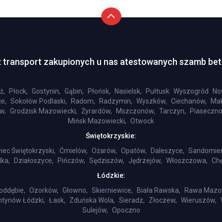
 transport zakupionych u nas atestowanych szamb be
ż,
Płock,
Gostynin,
Gąbin,
Płońsk,
Nasielsk,
Pułtusk
Wyszogród
No
e,
Sokołów Podlaski,
Radom,
Radzymin,
Wyszków,
Ciechanów,
Mak
w,
Grodzisk Mazowiecki,
Żyrardów,
Mszczonów,
Tarczyn,
Piaseczno
Mińsk Mazowiecki,
Otwock
Świętokrzyskie:
iec Świętokrzyski,
Ćmielów,
Ożarów,
Opatów,
Daleszyce,
Sandomier
ka,
Działoszyce,
Pińczów,
Sędziszów,
Jędrzejów,
Włoszczowa,
Chę
Łódzkie:
oddębie,
Ozorków,
Głowno,
Skierniewice,
Biała Rawska,
Rawa Mazo
ntynów Łódzki,
Łask,
Zduńska Wola,
Sieradz,
Złoczew,
Wieruszów,
Sulejów,
Opoczno