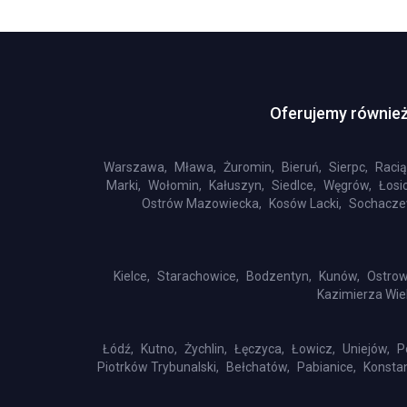
Oferujemy również
Warszawa,
Mława,
Żuromin,
Bieruń,
Sierpc,
Racią
Marki,
Wołomin,
Kałuszyn,
Siedlce,
Węgrów,
Łosic
Ostrów Mazowiecka,
Kosów Lacki,
Sochacze
Kielce,
Starachowice,
Bodzentyn,
Kunów,
Ostrow
Kazimierza Wiel
Łódź,
Kutno,
Żychlin,
Łęczyca,
Łowicz,
Uniejów,
P
Piotrków Trybunalski,
Bełchatów,
Pabianice,
Konsta