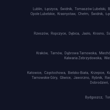
Lublin,
Łęczyca,
Świdnik,
Tomaszów Lubelski,
B
Opole Lubelskie,
Krasnystaw,
Chełm,
Šwidnik,
Łę
Rzeszów,
Ropczyce,
Dębica,
Jasło,
Krosno,
S
Kraków,
Tarnów,
Dąbrowa Tarnowska,
Miech
Kalwaria Zebrzydowska,
Wie
Katowice,
Częstochowa,
Bielsko-Biała,
Krzepice,
K
Tarnowskie Góry,
Gliwice,
Jaworzno,
Rybnik,
Rac
Dobrodzień,
Bydgoszcz,
Tor