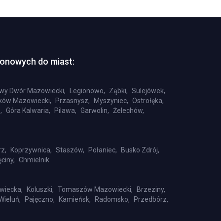
tonowych do miast:
wy Dwór Mazowiecki,
Legionowo,
Ząbki,
Sulejówek,
ów Mazowiecki,
Przasnysz,
Myszyniec,
Ostrołęka,
,
Góra Kalwaria,
Pilawa,
Garwolin,
Żelechów,
z,
Koprzywnica,
Staszów,
Połaniec,
Busko Zdrój,
ciny,
Chmielnik
wiecka,
Koluszki,
Tomaszów Mazowiecki,
Brzeziny,
Wieluń,
Pajęczno,
Kamieńsk,
Radomsko,
Przedbórz,