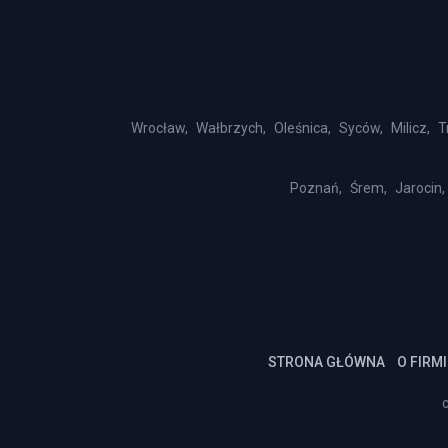
Wrocław,
Wałbrzych,
Oleśnica,
Syców,
Milicz,
T
Poznań,
Śrem,
Jarocin,
STRONA GŁÓWNA
O FIRMI
c