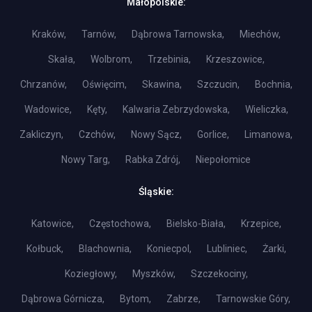
Małopolskie:
Kraków,
Tarnów,
Dąbrowa Tarnowska,
Miechów,
Skała,
Wolbrom,
Trzebinia,
Krzeszowice,
Chrzanów,
Oświęcim,
Skawina,
Szczucin,
Bochnia,
Wadowice,
Kęty,
Kalwaria Zebrzydowska,
Wieliczka,
Zakliczyn,
Czchów,
Nowy Sącz,
Gorlice,
Limanowa,
Nowy Targ,
Rabka Zdrój,
Niepołomice
Śląskie:
Katowice,
Częstochowa,
Bielsko-Biała,
Krzepice,
Kołbuck,
Blachownia,
Koniecpol,
Lubliniec,
Żarki,
Koziegłowy,
Myszków,
Szczekociny,
Dąbrowa Górnicza,
Bytom,
Zabrze,
Tarnowskie Góry,