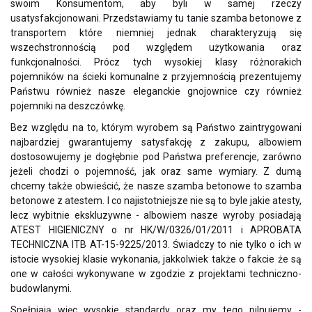
swoim Konsumentom, aby byli w samej rzeczy
usatysfakcjonowani. Przedstawiamy tu tanie szamba betonowe z
transportem które niemniej jednak charakteryzują się
wszechstronnością pod względem użytkowania oraz
funkcjonalności. Prócz tych wysokiej klasy różnorakich
pojemników na ścieki komunalne z przyjemnością prezentujemy
Państwu również nasze eleganckie gnojownice czy również
pojemniki na deszczówkę.
Bez względu na to, którym wyrobem są Państwo zaintrygowani
najbardziej gwarantujemy satysfakcję z zakupu, albowiem
dostosowujemy je dogłębnie pod Państwa preferencje, zarówno
jeżeli chodzi o pojemność, jak oraz same wymiary. Z dumą
chcemy także obwieścić, że nasze szamba betonowe to szamba
betonowe z atestem. I co najistotniejsze nie są to byle jakie atesty,
lecz wybitnie ekskluzywne - albowiem nasze wyroby posiadają
ATEST HIGIENICZNY o nr HK/W/0326/01/2011 i APROBATA
TECHNICZNA ITB AT-15-9225/2013. Świadczy to nie tylko o ich w
istocie wysokiej klasie wykonania, jakkolwiek także o fakcie że są
one w całości wykonywane w zgodzie z projektami techniczno-
budowlanymi.
Spełniają więc wysokie standardy oraz my tego pilnujemy -