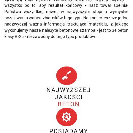
wszystko po to, aby rezultat końcowy - nasz towar spełniał
Państwa wszystkie, nawet w najwyższym stopniu wymyślne
oczekiwania wobec zbiorników tego typu. Na koniec jeszcze jedna
nadzwyczaj ważna informacja traktująca materiału, z jakiego
wykonujemy nasze należyte betonowe szamba - jest to żelbeton
klasy B-25 - niezawodny do tego typu produktów.
NAJWYŻSZEJ
JAKOŚCI
BETON
POSIADAMY