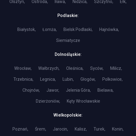
Olsztyn,
Ostróda,
Iława,
Nidzica,
Szczytno,
Ełk,
Podlaskie:
Białystok,
Łomża,
Bielsk Podlaski,
Hajnówka,
Siemiatycze
Dolnośląskie:
Wrocław,
Wałbrzych,
Oleśnica,
Syców,
Milicz,
Trzebnica,
Legnica,
Lubin,
Głogów,
Polkowice,
Chojnów,
Jawor,
Jelenia Góra,
Bielawa,
Dzierżoniów,
Kęty Wrocławskie
Wielkopolskie:
Poznań,
Śrem,
Jarocin,
Kalisz,
Turek,
Konin,