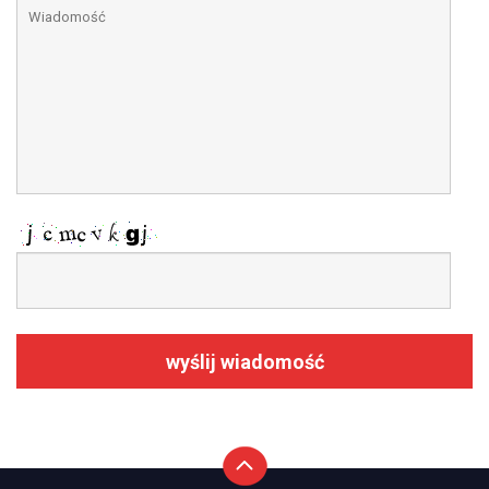
wyślij wiadomość