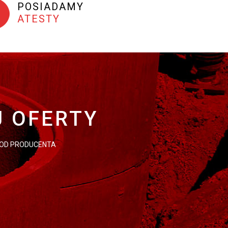
POSIADAMY
ATESTY
J
J OFERTY
 OD PRODUCENTA