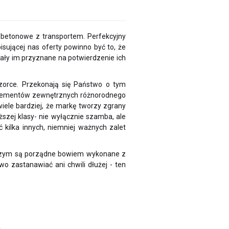
betonowe z transportem. Perfekcyjny
isującej nas oferty powinno być to, że
ały im przyznane na potwierdzenie ich
wzorce. Przekonają się Państwo o tym
ie elementów zewnętrznych różnorodnego
iele bardziej, że markę tworzy zgrany
szej klasy- nie wyłącznie szamba, ale
kilka innych, niemniej ważnych zalet
y czym są porządne bowiem wykonane z
o zastanawiać ani chwili dłużej - ten