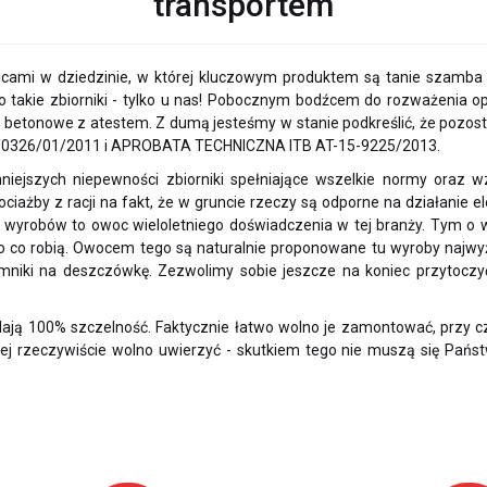
transportem
cami w dziedzinie, w której kluczowym produktem są tanie szamba 
i o takie zbiorniki - tylko u nas! Pobocznym bodźcem do rozważenia op
 betonowe z atestem. Z dumą jesteśmy w stanie podkreślić, że pozost
/W/0326/01/2011 i APROBATA TECHNICZNA ITB AT-15-9225/2013.
iejszych niepewności zbiorniki spełniające wszelkie normy oraz 
 chociażby z racji na fakt, że w gruncie rzeczy są odporne na działan
 wyrobów to owoc wieloletniego doświadczenia w tej branży. Tym o w
to co robią. Owocem tego są naturalnie proponowane tu wyroby najwyż
mniki na deszczówkę. Zezwolimy sobie jeszcze na koniec przytoczyć 
 dają 100% szczelność. Faktycznie łatwo wolno je zamontować, prz
iej rzeczywiście wolno uwierzyć - skutkiem tego nie muszą się Państw