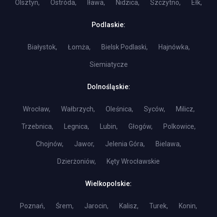
Olsztyn,
Ostróda,
Iława,
Nidzica,
Szczytno,
Ełk,
Podlaskie:
Białystok,
Łomża,
Bielsk Podlaski,
Hajnówka,
Siemiatycze
Dolnośląskie:
Wrocław,
Wałbrzych,
Oleśnica,
Syców,
Milicz,
Trzebnica,
Legnica,
Lubin,
Głogów,
Polkowice,
Chojnów,
Jawor,
Jelenia Góra,
Bielawa,
Dzierżoniów,
Kęty Wrocławskie
Wielkopolskie:
Poznań,
Śrem,
Jarocin,
Kalisz,
Turek,
Konin,