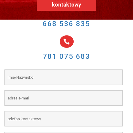
kontaktowy
668 536 835
781 075 683