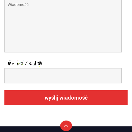
wyślij wiadomość