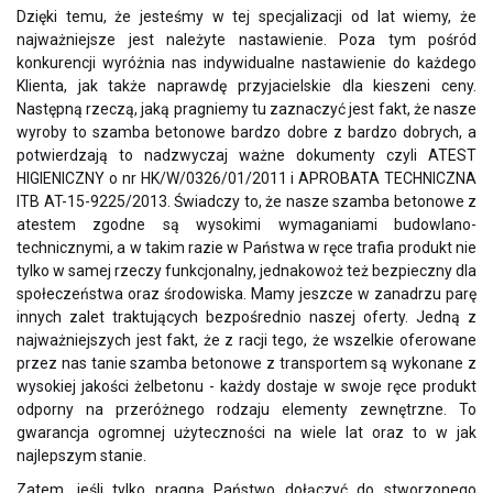
Dzięki temu, że jesteśmy w tej specjalizacji od lat wiemy, że
najważniejsze jest należyte nastawienie. Poza tym pośród
konkurencji wyróżnia nas indywidualne nastawienie do każdego
Klienta, jak także naprawdę przyjacielskie dla kieszeni ceny.
Następną rzeczą, jaką pragniemy tu zaznaczyć jest fakt, że nasze
wyroby to szamba betonowe bardzo dobre z bardzo dobrych, a
potwierdzają to nadzwyczaj ważne dokumenty czyli ATEST
HIGIENICZNY o nr HK/W/0326/01/2011 i APROBATA TECHNICZNA
ITB AT-15-9225/2013. Świadczy to, że nasze szamba betonowe z
atestem zgodne są wysokimi wymaganiami budowlano-
technicznymi, a w takim razie w Państwa w ręce trafia produkt nie
tylko w samej rzeczy funkcjonalny, jednakowoż też bezpieczny dla
społeczeństwa oraz środowiska. Mamy jeszcze w zanadrzu parę
innych zalet traktujących bezpośrednio naszej oferty. Jedną z
najważniejszych jest fakt, że z racji tego, że wszelkie oferowane
przez nas tanie szamba betonowe z transportem są wykonane z
wysokiej jakości żelbetonu - każdy dostaje w swoje ręce produkt
odporny na przeróżnego rodzaju elementy zewnętrzne. To
gwarancja ogromnej użyteczności na wiele lat oraz to w jak
najlepszym stanie.
Zatem, jeśli tylko pragną Państwo dołączyć do stworzonego