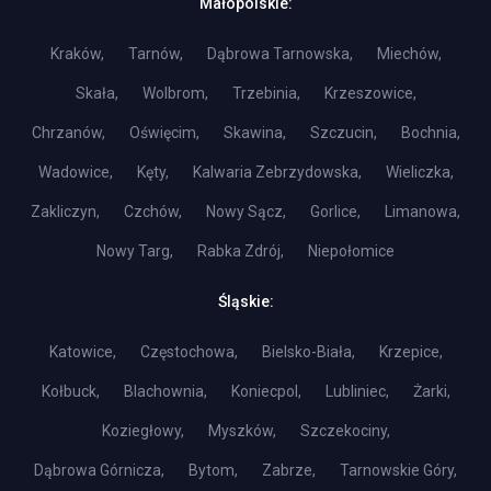
Małopolskie:
Kraków,
Tarnów,
Dąbrowa Tarnowska,
Miechów,
Skała,
Wolbrom,
Trzebinia,
Krzeszowice,
Chrzanów,
Oświęcim,
Skawina,
Szczucin,
Bochnia,
Wadowice,
Kęty,
Kalwaria Zebrzydowska,
Wieliczka,
Zakliczyn,
Czchów,
Nowy Sącz,
Gorlice,
Limanowa,
Nowy Targ,
Rabka Zdrój,
Niepołomice
Śląskie:
Katowice,
Częstochowa,
Bielsko-Biała,
Krzepice,
Kołbuck,
Blachownia,
Koniecpol,
Lubliniec,
Żarki,
Koziegłowy,
Myszków,
Szczekociny,
Dąbrowa Górnicza,
Bytom,
Zabrze,
Tarnowskie Góry,