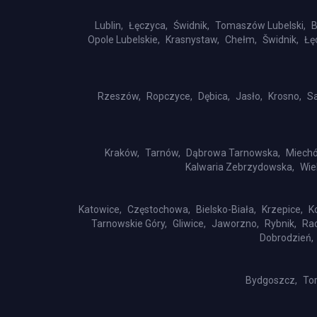
Lublin,
Łęczyca,
Świdnik,
Tomaszów Lubelski,
B
Opole Lubelskie,
Krasnystaw,
Chełm,
Šwidnik,
Łę
Rzeszów,
Ropczyce,
Dębica,
Jasło,
Krosno,
S
Kraków,
Tarnów,
Dąbrowa Tarnowska,
Miech
Kalwaria Zebrzydowska,
Wie
Katowice,
Częstochowa,
Bielsko-Biała,
Krzepice,
K
Tarnowskie Góry,
Gliwice,
Jaworzno,
Rybnik,
Rac
Dobrodzień,
Bydgoszcz,
Tor