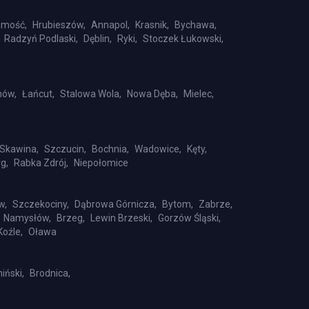
mość,
Hrubieszów,
Annapol,
Krasnik,
Bychawa,
Radzyń Podlaski,
Dęblin,
Ryki,
Stoczek Łukowski,
nów,
Łańcut,
Stalowa Wola,
Nowa Dęba,
Mielec,
Skawina,
Szczucin,
Bochnia,
Wadowice,
Kęty,
g,
Rabka Zdrój,
Niepołomice
w,
Szczekociny,
Dąbrowa Górnicza,
Bytom,
Zabrze,
Namysłów,
Brzeg,
Lewin Brzeski,
Gorzów Śląski,
Koźle,
Oława
iński,
Brodnica,