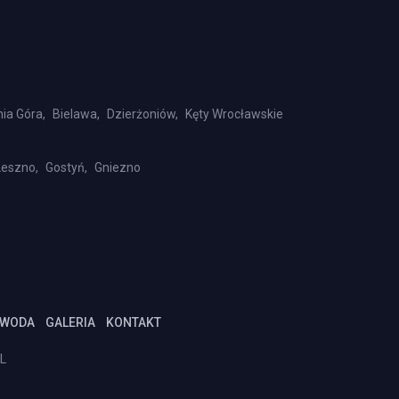
nia Góra,
Bielawa,
Dzierżoniów,
Kęty Wrocławskie
Leszno,
Gostyń,
Gniezno
 WODA
GALERIA
KONTAKT
L