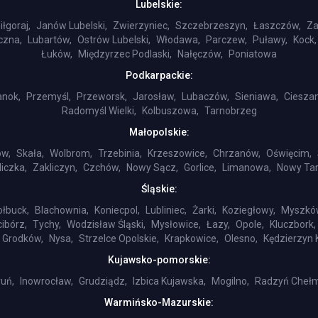
Lubelskie:
iłgoraj,
Janów Lubelski,
Zwierzyniec,
Szczebrzeszyn,
Łaszczów,
Za
czna,
Lubartów,
Ostrów Lubelski,
Włodawa,
Parczew,
Puławy,
Kock,
Łuków,
Międzyrzec Podlaski,
Nałęczów,
Poniatowa
Podkarpackie:
anok,
Przemyśl,
Przeworsk,
Jarosław,
Lubaczów,
Sieniawa,
Ciesza
Radomyśl Wielki,
Kolbuszowa,
Tarnobrzeg
Małopolskie:
ów,
Skała,
Wolbrom,
Trzebinia,
Krzeszowice,
Chrzanów,
Oświęcim,
liczka,
Zakliczyn,
Czchów,
Nowy Sącz,
Gorlice,
Limanowa,
Nowy Tar
Śląskie:
ołbuck,
Blachownia,
Koniecpol,
Lubliniec,
Żarki,
Koziegłowy,
Myszkó
ibórz,
Tychy,
Wodzisław Śląski,
Mysłowice,
Łazy,
Opole,
Kluczbork,
Grodków,
Nysa,
Strzelce Opolskie,
Krapkowice,
Olesno,
Kędzierzyn 
Kujawsko-pomorskie:
uń,
Inowrocław,
Grudziądz,
Izbica Kujawska,
Mogilno,
Radzyń Chełm
Warmińsko-Mazurskie: