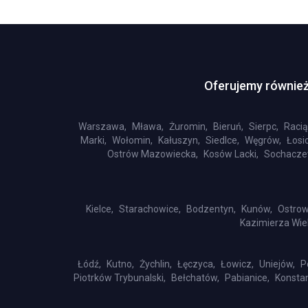
Oferujemy również
Warszawa,
Mława,
Żuromin,
Bieruń,
Sierpc,
Racią
Marki,
Wołomin,
Kałuszyn,
Siedlce,
Węgrów,
Łosic
Ostrów Mazowiecka,
Kosów Lacki,
Sochacze
Kielce,
Starachowice,
Bodzentyn,
Kunów,
Ostrow
Kazimierza Wiel
Łódź,
Kutno,
Żychlin,
Łęczyca,
Łowicz,
Uniejów,
P
Piotrków Trybunalski,
Bełchatów,
Pabianice,
Konsta