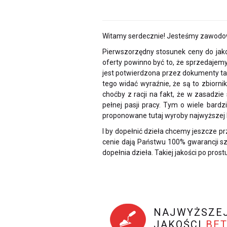
Witamy serdecznie! Jesteśmy zawodow
Pierwszorzędny stosunek ceny do jakoś
oferty powinno być to, że sprzedajemy
jest potwierdzona przez dokumenty 
tego widać wyraźnie, że są to zbiorni
choćby z racji na fakt, że w zasadzi
pełnej pasji pracy. Tym o wiele bard
proponowane tutaj wyroby najwyższej k
I by dopełnić dzieła chcemy jeszcze p
cenie dają Państwu 100% gwarancji sz
dopełnia dzieła. Takiej jakości po pro
NAJWYŻSZE
JAKOŚCI
BE