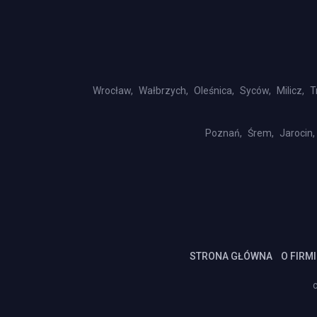
Wrocław,
Wałbrzych,
Oleśnica,
Syców,
Milicz,
T
Poznań,
Śrem,
Jarocin,
STRONA GŁÓWNA
O FIRMI
c