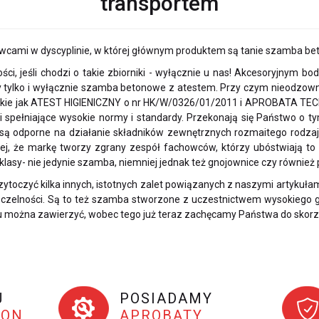
transportem
cami w dyscyplinie, w której głównym produktem są tanie szamba be
ci, jeśli chodzi o takie zbiorniki - wyłącznie u nas! Akcesoryjnym 
 tylko i wyłącznie szamba betonowe z atestem. Przy czym nieodzowne 
takie jak ATEST HIGIENICZNY o nr HK/W/0326/01/2011 i APROBATA TE
ki spełniające wysokie normy i standardy. Przekonają się Państwo o ty
e są odporne na działanie składników zewnętrznych rozmaitego rodzaju
ziej, że markę tworzy zgrany zespół fachowców, którzy ubóstwiają t
lasy- nie jedynie szamba, niemniej jednak też gnojownice czy również
rzytoczyć kilka innych, istotnych zalet powiązanych z naszymi artyku
czelności. Są to też szamba stworzone z uczestnictwem wysokiego g
stu można zawierzyć, wobec tego już teraz zachęcamy Państwa do skorzys
J
POSIADAMY
TON
APROBATY