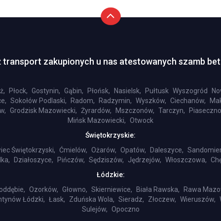
 transport zakupionych u nas atestowanych szamb be
ż,
Płock,
Gostynin,
Gąbin,
Płońsk,
Nasielsk,
Pułtusk
Wyszogród
No
e,
Sokołów Podlaski,
Radom,
Radzymin,
Wyszków,
Ciechanów,
Mak
w,
Grodzisk Mazowiecki,
Żyrardów,
Mszczonów,
Tarczyn,
Piaseczno
Mińsk Mazowiecki,
Otwock
Świętokrzyskie:
iec Świętokrzyski,
Ćmielów,
Ożarów,
Opatów,
Daleszyce,
Sandomier
ka,
Działoszyce,
Pińczów,
Sędziszów,
Jędrzejów,
Włoszczowa,
Chę
Łódzkie:
oddębie,
Ozorków,
Głowno,
Skierniewice,
Biała Rawska,
Rawa Mazo
ntynów Łódzki,
Łask,
Zduńska Wola,
Sieradz,
Złoczew,
Wieruszów,
Sulejów,
Opoczno