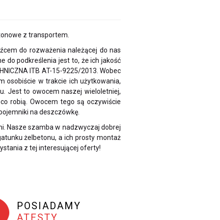
tonowe z transportem.
bodźcem do rozważenia należącej do nas
do podkreślenia jest to, że ich jakość
CHNICZNA ITB AT-15-9225/2013. Wobec
m osobiście w trakcie ich użytkowania,
. Jest to owocem naszej wieloletniej,
o co robią. Owocem tego są oczywiście
 pojemniki na deszczówkę.
łami. Nasze szamba w nadzwyczaj dobrej
atunku żelbetonu, a ich prosty montaż
tania z tej interesującej oferty!
POSIADAMY
ATESTY