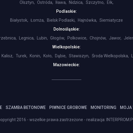
Olsztyn,
Ostróda,
Iława,
Nidzica,
Szczytno,
Ełk,
Podlaskie:
Białystok,
Łomża,
Bielsk Podlaski,
Hajnówka,
Siemiatycze
Dolnośląskie:
rzebnica,
Legnica,
Lubin,
Głogów,
Polkowice,
Chojnów,
Jawor,
Jele
Wielkopolskie:
Kalisz,
Turek,
Konin,
Koło,
Dąbie,
Stawiszyn,
Środa Wielkopolska,
Mazowieckie:
E
SZAMBA BETONOWE
PIWNICE GROBOWE
MONITORING
MOJA
opyright 2016 - wszelkie prawa zastrzeżone - realizacja:
INTERPROM.P