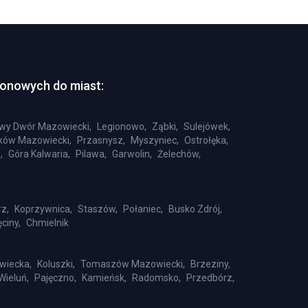
tonowych do miast:
wy Dwór Mazowiecki,
Legionowo,
Ząbki,
Sulejówek,
ów Mazowiecki,
Przasnysz,
Myszyniec,
Ostrołęka,
,
Góra Kalwaria,
Pilawa,
Garwolin,
Żelechów,
z,
Koprzywnica,
Staszów,
Połaniec,
Busko Zdrój,
ciny,
Chmielnik
wiecka,
Koluszki,
Tomaszów Mazowiecki,
Brzeziny,
Wieluń,
Pajęczno,
Kamieńsk,
Radomsko,
Przedbórz,